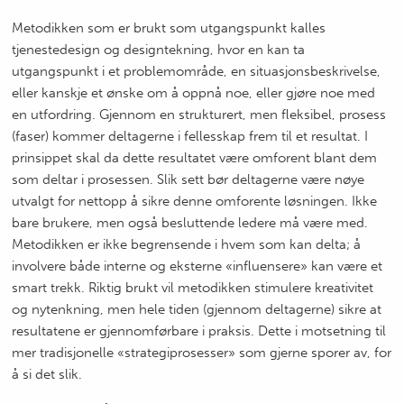
Metodikken som er brukt som utgangspunkt kalles
tjenestedesign og designtekning, hvor en kan ta
utgangspunkt i et problemområde, en situasjonsbeskrivelse,
eller kanskje et ønske om å oppnå noe, eller gjøre noe med
en utfordring. Gjennom en strukturert, men fleksibel, prosess
(faser) kommer deltagerne i fellesskap frem til et resultat. I
prinsippet skal da dette resultatet være omforent blant dem
som deltar i prosessen. Slik sett bør deltagerne være nøye
utvalgt for nettopp å sikre denne omforente løsningen. Ikke
bare brukere, men også besluttende ledere må være med.
Metodikken er ikke begrensende i hvem som kan delta; å
involvere både interne og eksterne «influensere» kan være et
smart trekk. Riktig brukt vil metodikken stimulere kreativitet
og nytenkning, men hele tiden (gjennom deltagerne) sikre at
resultatene er gjennomførbare i praksis. Dette i motsetning til
mer tradisjonelle «strategiprosesser» som gjerne sporer av, for
å si det slik.