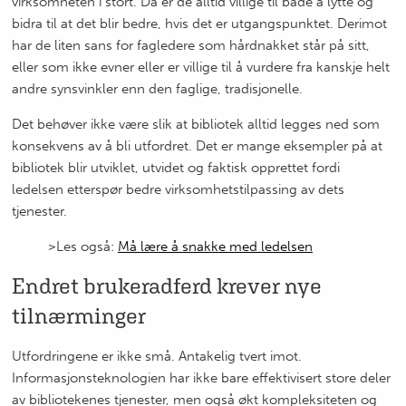
virksomheten i stort. Da er de alltid villige til både å lytte og
bidra til at det blir bedre, hvis det er utgangspunktet. Derimot
har de liten sans for fagledere som hårdnakket står på sitt,
eller som ikke evner eller er villige til å vurdere fra kanskje helt
andre synsvinkler enn den faglige, tradisjonelle.
Det behøver ikke være slik at bibliotek alltid legges ned som
konsekvens av å bli utfordret. Det er mange eksempler på at
bibliotek blir utviklet, utvidet og faktisk opprettet fordi
ledelsen etterspør bedre virksomhetstilpassing av dets
tjenester.
>Les også:
Må lære å snakke med ledelsen
Endret brukeradferd krever nye
tilnærminger
Utfordringene er ikke små. Antakelig tvert imot.
Informasjonsteknologien har ikke bare effektivisert store deler
av bibliotekenes tjenester, men også økt kompleksiteten og