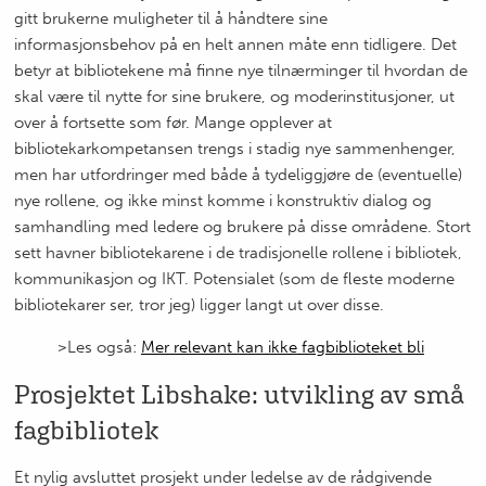
gitt brukerne muligheter til å håndtere sine
informasjonsbehov på en helt annen måte enn tidligere. Det
betyr at bibliotekene må finne nye tilnærminger til hvordan de
skal være til nytte for sine brukere, og moderinstitusjoner, ut
over å fortsette som før. Mange opplever at
bibliotekarkompetansen trengs i stadig nye sammenhenger,
men har utfordringer med både å tydeliggjøre de (eventuelle)
nye rollene, og ikke minst komme i konstruktiv dialog og
samhandling med ledere og brukere på disse områdene. Stort
sett havner bibliotekarene i de tradisjonelle rollene i bibliotek,
kommunikasjon og IKT. Potensialet (som de fleste moderne
bibliotekarer ser, tror jeg) ligger langt ut over disse.
>Les også:
Mer relevant kan ikke fagbiblioteket bli
Prosjektet Libshake: utvikling av små
fagbibliotek
Et nylig avsluttet prosjekt under ledelse av de rådgivende