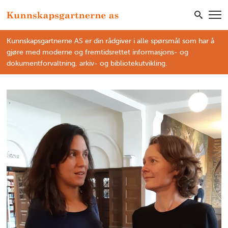
Kunnskapsgartnerne AS er din rådgiver i alle spørsmål som har å
gjøre med moderne og fremtidsrettet informasjons- og
dokumentforvaltning, arkiv- og bibliotekutvikling.