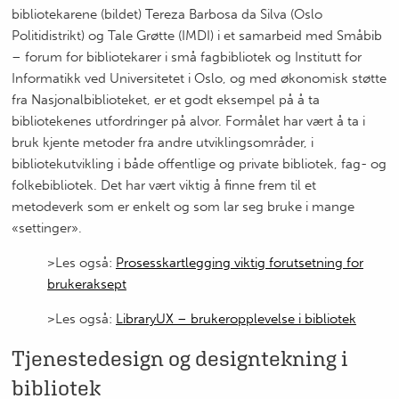
bibliotekarene (bildet) Tereza Barbosa da Silva (Oslo
Politidistrikt) og Tale Grøtte (IMDI) i et samarbeid med Småbib
– forum for bibliotekarer i små fagbibliotek og Institutt for
Informatikk ved Universitetet i Oslo, og med økonomisk støtte
fra Nasjonalbiblioteket, er et godt eksempel på å ta
bibliotekenes utfordringer på alvor. Formålet har vært å ta i
bruk kjente metoder fra andre utviklingsområder, i
bibliotekutvikling i både offentlige og private bibliotek, fag- og
folkebibliotek. Det har vært viktig å finne frem til et
metodeverk som er enkelt og som lar seg bruke i mange
«settinger».
>Les også:
Prosesskartlegging viktig forutsetning for
brukeraksept
>Les også:
LibraryUX – brukeropplevelse i bibliotek
Tjenestedesign og designtekning i
bibliotek