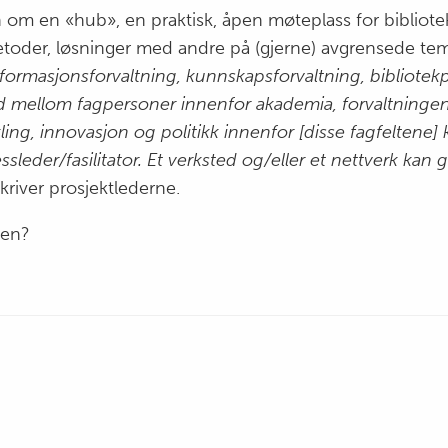
 om en «hub», en praktisk, åpen møteplass for bibliotek
metoder, løsninger med andre på (gjerne) avgrensede tem
formasjonsforvaltning, kunnskapsforvaltning, bibliotekpol
beid mellom fagpersoner innenfor akademia, forvaltning
kling, innovasjon og politikk innenfor [disse fagfeltene
sleder/fasilitator. Et verksted og/eller et nettverk kan 
kriver prosjektlederne.
len?