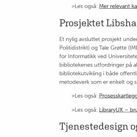
>Les også:
Mer relevant ka
Prosjektet Libsha
Et nylig avsluttet prosjekt unde
Politidistrikt) og Tale Grøtte (
for Informatikk ved Universitet
bibliotekenes utfordringer på al
bibliotekutvikling i både offentl
metodeverk som er enkelt og so
>Les også:
Prosesskartlegg
>Les også:
LibraryUX – bru
Tjenestedesign og