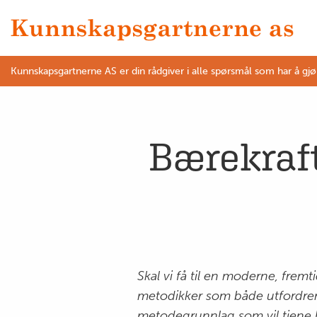
Kunnskapsgartnerne AS er din rådgiver i alle spørsmål som har å gj
Bærekraft
Skal vi få til en moderne, fremt
metodikker som både utfordrer 
metodegrunnlag som vil tjene 