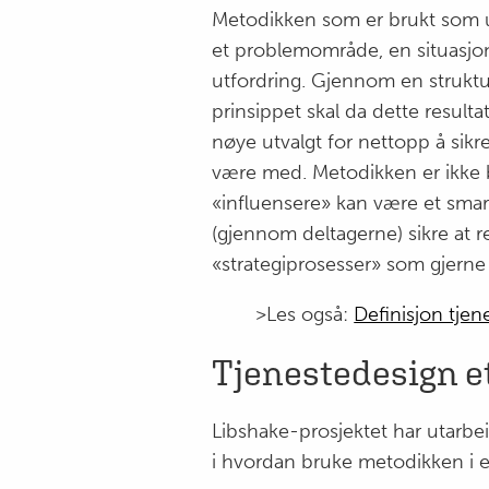
Metodikken som er brukt som u
et problemområde, en situasjon
utfordring. Gjennom en strukture
prinsippet skal da dette result
nøye utvalgt for nettopp å sik
være med. Metodikken er ikke 
«influensere» kan være et smart
(gjennom deltagerne) sikre at re
«strategiprosesser» som gjerne sp
>Les også:
Definisjon tjen
Tjenestedesign et
Libshake-prosjektet har utarbei
i hvordan bruke metodikken i