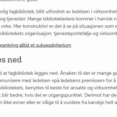
rlig fagbibliotek, blitt utfordret av ledelsen i virksomh
g tjenester. Mange bibliotekledere kommer i harnisk når
 virke. Mer konstruktivt er det å se på situasjonen so
bibliotekets organisasjon, tjenesteportefølje og virksomh
orankring alltid et suksesskriterium
es ned
at fagbibliotek legges ned. Årsaken til det er mange g
nisere med ledelsen «på ledelsens premisser» for å si 
bliotekets, benyttes til beste for ansatte og virksomheten
 det blir bedre, hvis det er utgangspunktet. Derimot har d
m ikke evner eller er villige til å vurdere fra kanskje he