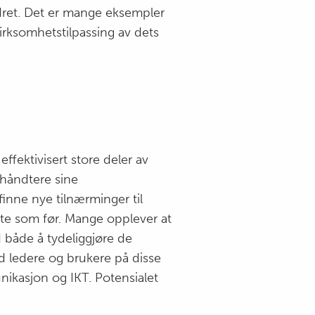
rdret. Det er mange eksempler
 virksomhetstilpassing av dets
ffektivisert store deler av
 håndtere sine
inne nye tilnærminger til
ette som før. Mange opplever at
både å tydeliggjøre de
d ledere og brukere på disse
unikasjon og IKT. Potensialet