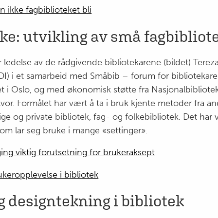
n ikke fagbiblioteket bli
ke: utvikling av små fagbibliot
r ledelse av de rådgivende bibliotekarene (bildet) Terez
IMDI) i et samarbeid med Småbib – forum for bibliotekarer
et i Oslo, og med økonomisk støtte fra Nasjonalbibliote
vor. Formålet har vært å ta i bruk kjente metoder fra an
ige og private bibliotek, fag- og folkebibliotek. Det har v
m lar seg bruke i mange «settinger».
ing viktig forutsetning for brukeraksept
keropplevelse i bibliotek
 designtekning i bibliotek