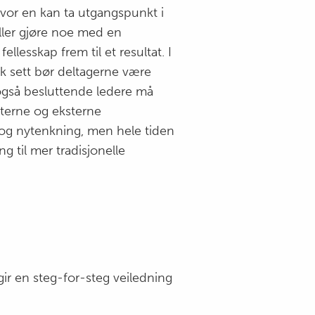
vor en kan ta utgangspunkt i
ller gjøre noe med en
llesskap frem til et resultat. I
ik sett bør deltagerne være
også besluttende ledere må
terne og eksterne
t og nytenkning, men hele tiden
g til mer tradisjonelle
gir en steg-for-steg veiledning