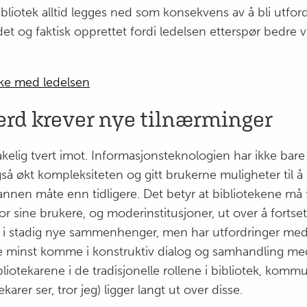
ibliotek alltid legges ned som konsekvens av å bli utfo
tvidet og faktisk opprettet fordi ledelsen etterspør bedre
ke med ledelsen
erd krever nye tilnærminger
kelig tvert imot. Informasjonsteknologien har ikke bare e
så økt kompleksiteten og gitt brukerne muligheter til å
nnen måte enn tidligere. Det betyr at bibliotekene må f
for sine brukere, og moderinstitusjoner, ut over å forts
 i stadig nye sammenhenger, men har utfordringer med 
kke minst komme i konstruktiv dialog og samhandling me
liotekarene i de tradisjonelle rollene i bibliotek, komm
arer ser, tror jeg) ligger langt ut over disse.