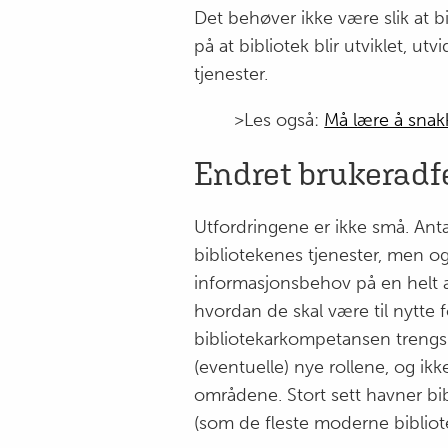
Det behøver ikke være slik at b
på at bibliotek blir utviklet, u
tjenester.
>Les også:
Må lære å snak
Endret brukeradf
Utfordringene er ikke små. Anta
bibliotekenes tjenester, men og
informasjonsbehov på en helt a
hvordan de skal være til nytte 
bibliotekarkompetansen trengs
(eventuelle) nye rollene, og i
områdene. Stort sett havner bib
(som de fleste moderne bibliotek