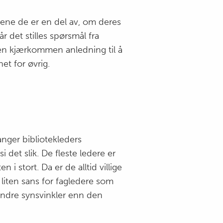
etene de er en del av, om deres
 det stilles spørsmål fra
m en kjærkommen anledning til å
et for øvrig.
anger bibliotekleders
det slik. De fleste ledere er
 i stort. Da er de alltid villige
e liten sans for fagledere som
lt andre synsvinkler enn den