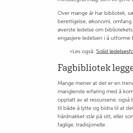
Over mange år har bibliotek, sæ
berettigelse, økonomi, omfang o
øverste ledelse om bibliotekets
engasjere ledelsen i å utforme 
>Les også:
Solid ledelsesf
Fagbibliotek legg
Mange mener at det er en trend 
manglende erfaring med å kommu
opptatt av at ressursene, også bi
til både å lytte og bidra til at
hårdnakket står på sitt, eller so
faglige, tradisjonelle.