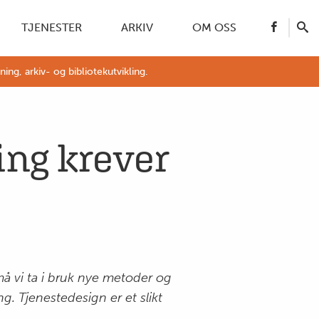
TJENESTER
ARKIV
OM OSS
g, arkiv- og bibliotekutvikling.
ing krever
 må vi ta i bruk nye metoder og
. Tjenestedesign er et slikt