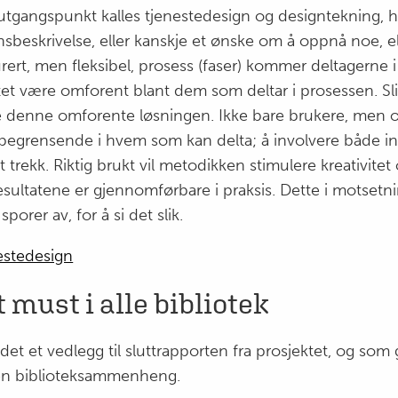
tgangspunkt kalles tjenestedesign og designtekning, h
sbeskrivelse, eller kanskje et ønske om å oppnå noe, e
rt, men fleksibel, prosess (faser) kommer deltagerne i fe
atet være omforent blant dem som deltar i prosessen. Sl
re denne omforente løsningen. Ikke bare brukere, men 
begrensende i hvem som kan delta; å involvere både in
 trekk. Riktig brukt vil metodikken stimulere kreativite
sultatene er gjennomførbare i praksis. Dette i motsetnin
orer av, for å si det slik.
estedesign
 must i alle bibliotek
det et vedlegg til sluttrapporten fra prosjektet, og som 
 en biblioteksammenheng.