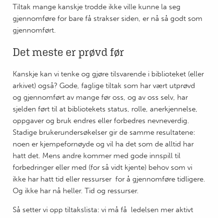
Tiltak mange kanskje trodde ikke ville kunne la seg
gjennomføre for bare få strakser siden, er nå så godt som
gjennomført.
Det meste er prøvd før
Kanskje kan vi tenke og gjøre tilsvarende i biblioteket (eller
arkivet) også? Gode, faglige tiltak som har vært utprøvd
og gjennomført av mange før oss, og av oss selv, har
sjelden ført til at bibliotekets status, rolle, anerkjennelse,
oppgaver og bruk endres eller forbedres nevneverdig.
Stadige brukerundersøkelser gir de samme resultatene:
noen er kjempefornøyde og vil ha det som de alltid har
hatt det. Mens andre kommer med gode innspill til
forbedringer eller med (for så vidt kjente) behov som vi
ikke har hatt tid eller ressurser for å gjennomføre tidligere.
Og ikke har nå heller. Tid og ressurser.
Så setter vi opp tiltakslista: vi må få ledelsen mer aktivt