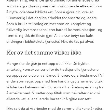
«sære» innspillene. De gir grunnlag for annerledes grep
som kan gi større og mer gjennomgripende effekter. Som
å nytte-orientere biblioteket. Som å gjøre biblioteket
uunnværlig i det daglige arbeidet for ansatte og ledere.
Som å bruke teknologien mer som en komplett og
fullverdig leveransekanal enn bare til kommunikasjon- og
formidling slik de fleste gjør. Alle disse betyr radikale
endringer i bibliotekets tjenester. Hvis de tas på alvor.
Mer av det samme virker ikke
Mange sier de gjør jo nettopp det. Ikke. De frykter
antakelig konsekvensene for de tradisjonelle tjenestene
og oppgavene de er vant med å levere og arbeide med? Vi
ender som regel opp med fine handlingsplaner med tiltak
vi føler oss bekvemme i. Og som vi har årelang erfaring fra
å arbeide med. Vi setter opp tiltak som bekrefter det vi vi
allerede vet, eller allerede har tenkt å gjøre uansett.
Ikke rart da at vi arbeider med de samme tiltakene år etter