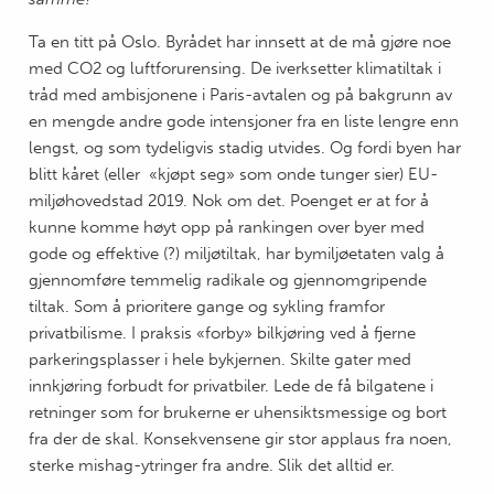
Ta en titt på Oslo. Byrådet har innsett at de må gjøre noe
med CO2 og luftforurensing. De iverksetter klimatiltak i
tråd med ambisjonene i Paris-avtalen og på bakgrunn av
en mengde andre gode intensjoner fra en liste lengre enn
lengst, og som tydeligvis stadig utvides. Og fordi byen har
blitt kåret (eller «kjøpt seg» som onde tunger sier) EU-
miljøhovedstad 2019. Nok om det. Poenget er at for å
kunne komme høyt opp på rankingen over byer med
gode og effektive (?) miljøtiltak, har bymiljøetaten valg å
gjennomføre temmelig radikale og gjennomgripende
tiltak. Som å prioritere gange og sykling framfor
privatbilisme. I praksis «forby» bilkjøring ved å fjerne
parkeringsplasser i hele bykjernen. Skilte gater med
innkjøring forbudt for privatbiler. Lede de få bilgatene i
retninger som for brukerne er uhensiktsmessige og bort
fra der de skal. Konsekvensene gir stor applaus fra noen,
sterke mishag-ytringer fra andre. Slik det alltid er.