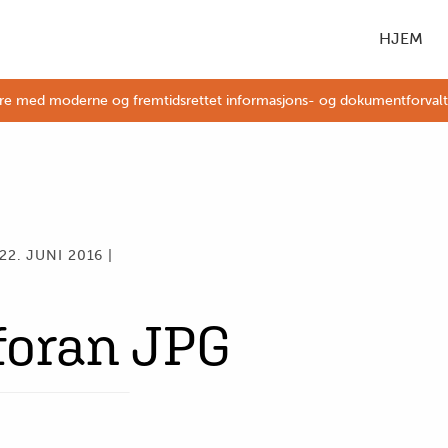
HJEM
øre med moderne og fremtidsrettet informasjons- og dokumentforvaltnin
22. JUNI 2016 |
foran JPG