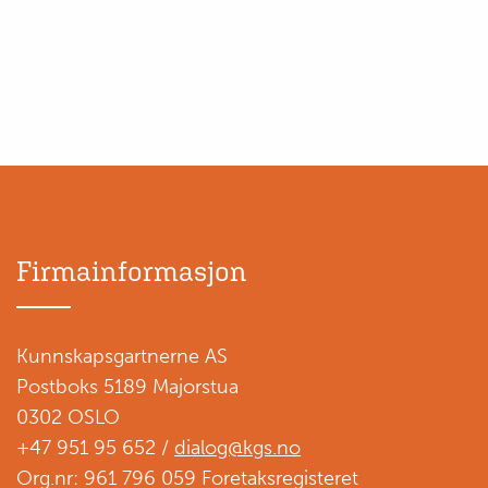
Firmainformasjon
Kunnskapsgartnerne AS
Postboks 5189 Majorstua
0302 OSLO
+47 951 95 652 /
dialog@kgs.no
Org.nr: 961 796 059 Foretaksregisteret