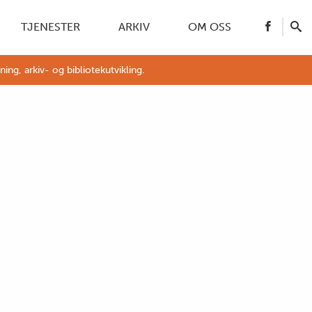
TJENESTER
ARKIV
OM OSS
g, arkiv- og bibliotekutvikling.