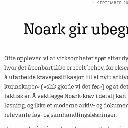
1. SEPTEMBER 20
Noark gir ube
Ofte opplever vi at virksomheter spør ette
hvor det åpenbart ikke er reelt behov, for eks
å utarbeide kravspesifikasjon til et nytt arki
kunnskaper» («slik gjorde vi det før») og at det
faktisk er. Å vektlegge Noark-krav i detalj k
løsning, og ikke et moderne arkiv- og dokum
relevante fag- og samhandlingsløsninger.