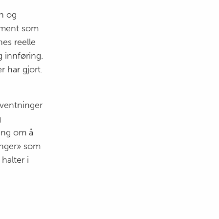
en og
jement som
es reelle
 innføring.
 har gjort.
rventninger
g
vang om å
inger» som
halter i