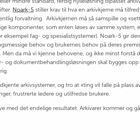
ller mindre standard, ferdig hylleløsning tilpasset ark
ifter.
Noark-5
stiller krav til hva en arkivkjerne må tilfreds
entlig forvaltning. Arkivkjernen må så samspille og «set
ge komponenter, som enten løses av samme system, e
for eksempel fag- og spesialistsystemer). Noark-5 gir d
retningsmessige behov og brukernes behov på deres premi
. Men da må vi kjenne behovene, og ikke minst forstå d
 arkiv- og dokumentbehandlingsløsningen skal bygges opp
rig.
dkjente arkivsystemer, og tro at «ting vil falle på plass a
inger, frustrerte ledere og utilfredse brukere.
e med det endelige resultatet. Arkivarer kommer og gå