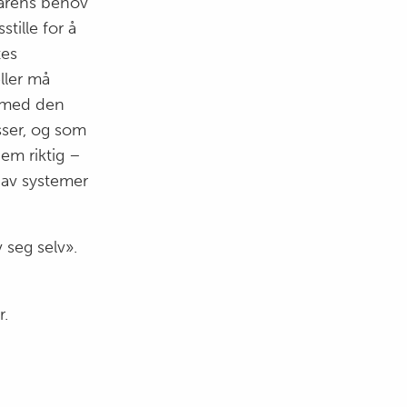
ivarens behov
stille for å
tes
ller må
ermed den
sser, og som
em riktig –
 av systemer
v seg selv».
r.