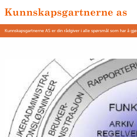
Kunnskapsgartnerne AS er din rådgiver i alle spørsmål som har å gj