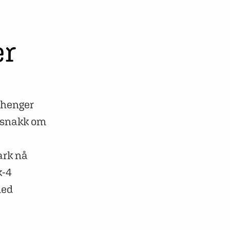
er
nhenger
r snakk om
oark nå
k-4
med