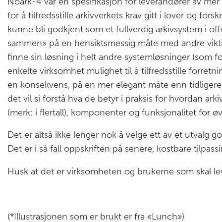
Noark-4 var en spesifikasjon for leverandører av mer e
for å tilfredsstille arkivverkets krav gitt i lover og forskr
kunne bli godkjent som et fullverdig arkivsystem i off
sammen» på en hensiktsmessig måte med andre vikti
finne sin løsning i helt andre systemløsninger (som 
enkelte virksomhet mulighet til å tilfredsstille for
en konsekvens, på en mer elegant måte enn tidligere
det vil si forstå hva de betyr i praksis for hvordan
(merk: i flertall), komponenter og funksjonalitet for øv
Det er altså ikke lenger nok å velge ett av et utvalg go
Det er i så fall oppskriften på senere, kostbare tilpass
Husk at det er virksomheten og brukerne som skal lev
(*Illustrasjonen som er brukt er fra «Lunch»)