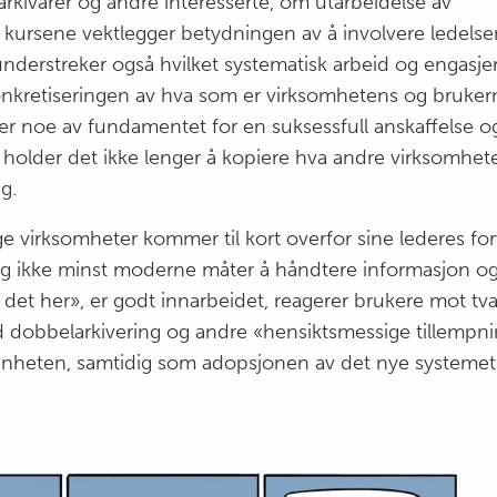
r arkivarer og andre interesserte, om utarbeidelse av
e kursene vektlegger betydningen av å involvere ledels
 understreker også hvilket systematisk arbeid og engas
konkretiseringen av hva som er virksomhetens og brukern
er noe av fundamentet for en suksessfull anskaffelse og
holder det ikke lenger å kopiere hva andre virksomheter
g.
ige virksomheter kommer til kort overfor sine lederes fo
, og ikke minst moderne måter å håndtere informasjon o
i det her», er godt innarbeidet, reagerer brukere mot t
 dobbelarkivering og andre «hensiktsmessige tillempn
ivenheten, samtidig som adopsjonen av det nye systemet 