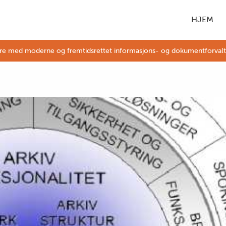
HJEM
øre med moderne og fremtidsrettet informasjons- og dokumentforvaltnin