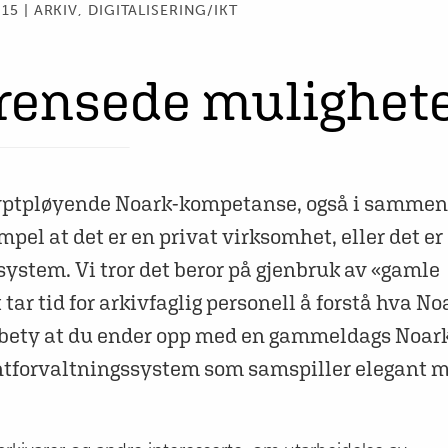
15 | ARKIV
,
DIGITALISERING/IKT
grensede mulighet
r dyptpløyende Noark-kompetanse, også i samme
empel at det er en privat virksomhet, eller det e
vsystem. Vi tror det beror på gjenbruk av «gamle
 tar tid for arkivfaglig personell å forstå hva N
an bety at du ender opp med en gammeldags Noar
entforvaltningssystem som samspiller elegant 