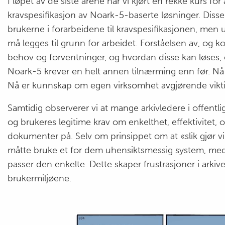
I løpet av de siste årene har vi kjørt en rekke kurs fo
kravspesifikasjon av Noark-5-baserte løsninger. Diss
brukerne i forarbeidene til kravspesifikasjonen, men
må legges til grunn for arbeidet. Forståelsen av, og 
behov og forventninger, og hvordan disse kan løses, 
Noark-5 krever en helt annen tilnærming enn før. Nå 
Nå er kunnskap om egen virksomhet avgjørende vikti
Samtidig observerer vi at mange arkivledere i offentl
og brukeres legitime krav om enkelthet, effektivitet
dokumenter på. Selv om prinsippet om at «slik gjør v
måtte bruke et for dem uhensiktsmessig system, med
passer den enkelte. Dette skaper frustrasjoner i ark
brukermiljøene.